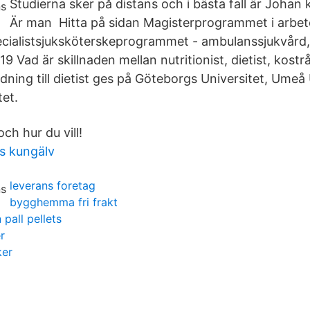
Studierna sker på distans och i bästa fall är Johan 
Är man Hitta på sidan Magisterprogrammet i arbete
cialistsjuksköterskeprogrammet - ambulanssjukvård,
19 Vad är skillnaden mellan nutritionist, dietist, kost
dning till dietist ges på Göteborgs Universitet, Umeå
tet.
ch hur du vill!
is kungälv
leverans foretag
bygghemma fri frakt
 pall pellets
r
ker