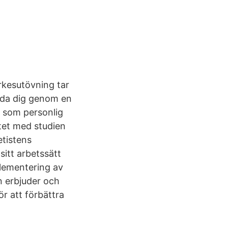
yrkesutövning tar
lda dig genom en
ta som personlig
ftet med studien
etistens
itt arbetssätt
plementering av
n erbjuder och
r att förbättra