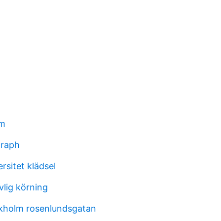
ym
graph
rsitet klädsel
ovlig körning
kholm rosenlundsgatan