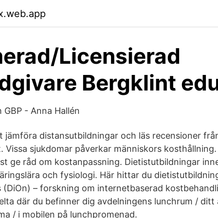
yx.web.app
erad/Licensierad
dgivare Bergklint ed
 GBP - Anna Hallén
 jämföra distansutbildningar och läs recensioner från
st. Vissa sjukdomar påverkar människors kosthållning
st ge råd om kostanpassning. Dietistutbildningar inne
ringslära och fysiologi. Här hittar du dietistutbildnin
ns (DiOn) – forskning om internetbaserad kostbehandl
elta där du befinner dig avdelningens lunchrum / ditt
a / i mobilen på lunchpromenad.