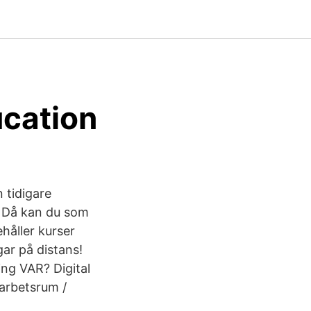
ucation
 tidigare
. Då kan du som
håller kurser
gar på distans!
ing VAR? Digital
 arbetsrum /