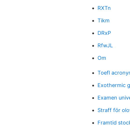
RXTn
Tikm
DRxP
RfwJL
Om
Toefl acron
Exothermic 
Examen unive
Straff för ol
Framtid stoc