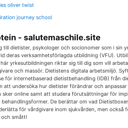
es oliver twist
iration journey school
tein - salutemaschile.site
 till dietister, psykologer och socionomer som i sin 
id deras verksamhetsförlagda utbildning (VFU). Utbi
här yrkesutbildningen riktar sig till dig som vill arbe
ivare och massör. Dietistens digitala arbetsmiljö. Sy
lse för internetbaserad dietistbehandling (IDB) från di
 att undersöka hur dietister förändrar och anpassar s
 sker online samt att studera förutsättningar för im
 behandlingsformer. De berättar om vad Dietistboxe
derlätta för vårdgivare inom sjukvården, men också fö
t och smått!