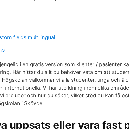
l
tom fields multilingual
ns
gjengelig i en gratis versjon som klienter / pasienter k
ring. Här hittar du allt du behöver veta om att studer
 Högskolan välkomnar vi alla studenter, unga och äld
 internationella. Vi har utbildning inom olika områd
i erbjuder och hur du söker, vilket stöd du kan få o
ögskolan i Skövde.
va uppsats eller vara fast 