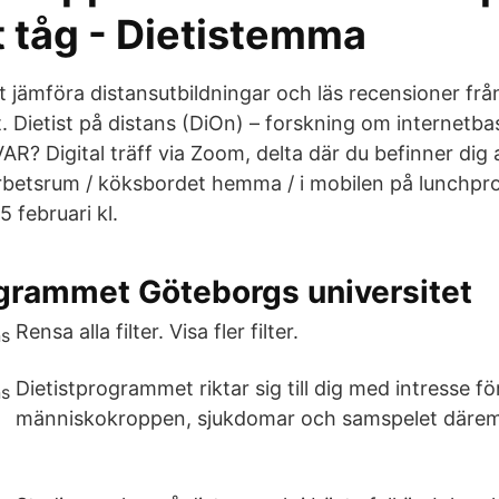
t tåg - Dietistemma
 jämföra distansutbildningar och läs recensioner från
t. Dietist på distans (DiOn) – forskning om internetb
AR? Digital träff via Zoom, delta där du befinner dig
arbetsrum / köksbordet hemma / i mobilen på lunch
 februari kl.
ogrammet Göteborgs universitet
Rensa alla filter. Visa fler filter.
Dietistprogrammet riktar sig till dig med intresse f
människokroppen, sjukdomar och samspelet därem