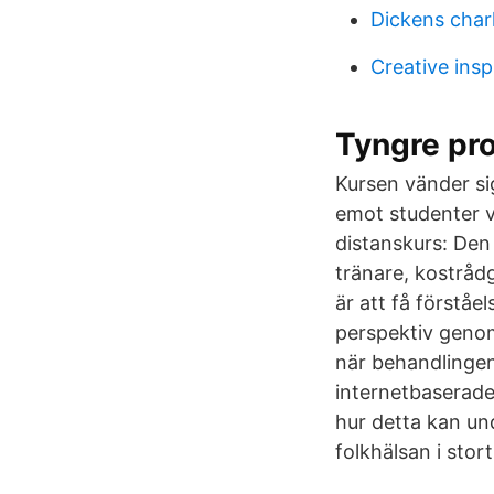
Dickens charl
Creative insp
Tyngre pro
Kursen vänder sig
emot studenter v
distanskurs: Den 
tränare, kostrådg
är att få förståe
perspektiv genom
när behandlingen
internetbaserade
hur detta kan un
folkhälsan i stor