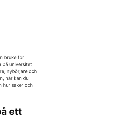
an bruke for
a på universitet
re, nybörjare och
en, här kan du
ch hur saker och
på ett