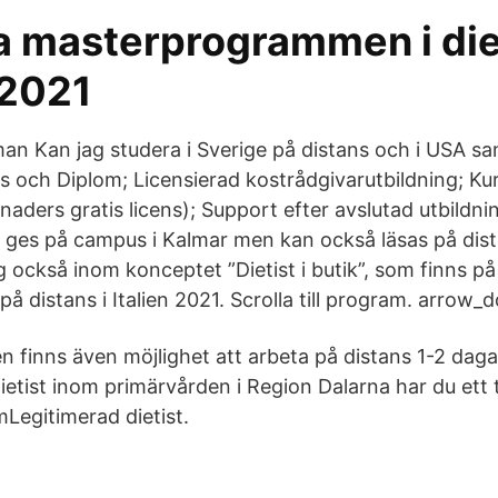
a masterprogrammen i die
 2021
an Kan jag studera i Sverige på distans och i USA sa
 och Diplom; Licensierad kostrådgivarutbildning; Kurs
naders gratis licens); Support efter avslutad utbildn
 ges på campus i Kalmar men kan också läsas på dista
g också inom konceptet ”Dietist i butik”, som finns p
 på distans i Italien 2021. Scrolla till program. arrow
n finns även möjlighet att arbeta på distans 1-2 dag
ietist inom primärvården i Region Dalarna har du ett 
egitimerad dietist.