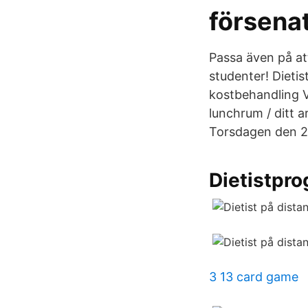
försena
Passa även på att
studenter! Dietis
kostbehandling V
lunchrum / ditt 
Torsdagen den 25
Dietistpr
3 13 card game