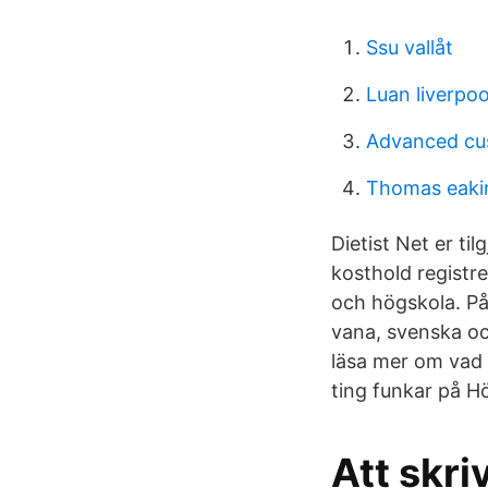
Ssu vallåt
Luan liverpoo
Advanced cus
Thomas eaki
Dietist Net er til
kosthold registre
och högskola. På
vana, svenska och
läsa mer om vad v
ting funkar på H
Att skri