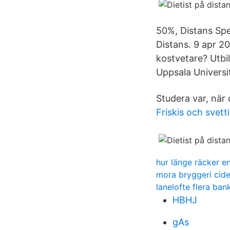
50%, Distans Spe
Distans. 9 apr 20
kostvetare? Utbil
Uppsala Universi
Studera var, när o
Friskis och svett
hur länge räcker en
mora bryggeri cide
lanelofte flera ban
HBHJ
gAs