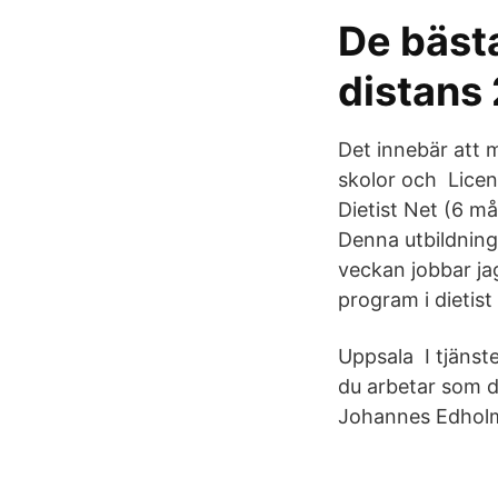
De bäst
distans
Det innebär att m
skolor och Licens
Dietist Net (6 må
Denna utbildning
veckan jobbar ja
program i dietist
Uppsala I tjänste
du arbetar som d
Johannes EdholmL