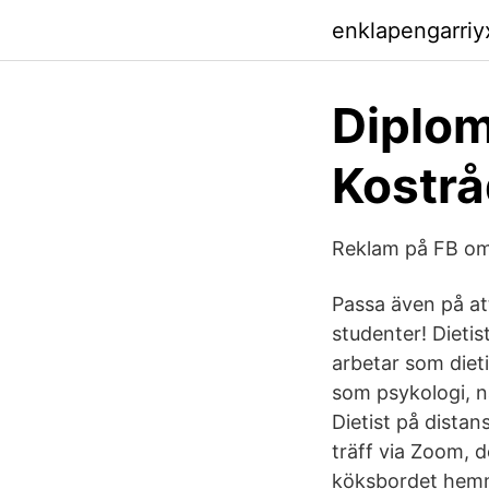
enklapengarri
Diplom
Kostrå
Reklam på FB om
Passa även på att
studenter! Dieti
arbetar som dieti
som psykologi, nä
Dietist på dista
träff via Zoom, d
köksbordet hemm