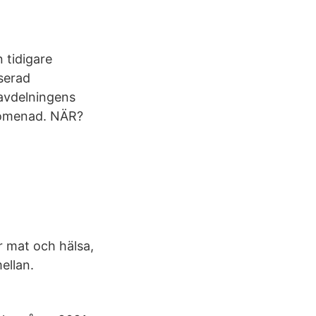
 tidigare
aserad
 avdelningens
promenad. NÄR?
ör mat och hälsa,
ellan.