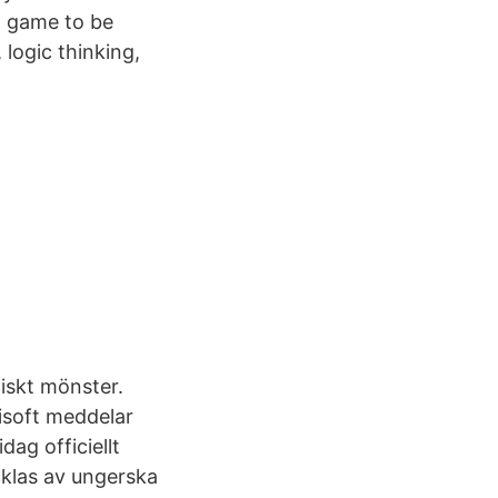
a game to be
 logic thinking,
iskt mönster.
isoft meddelar
dag officiellt
cklas av ungerska