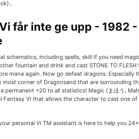
ok)..
Vi får inte ge upp - 1982 -
e
ial schematics, including spells, skill If you need magi
 other fountain and drink and cast STONE TO FLESH 
tore mana again. Now go defeat dragons. Especially t
 most corner of Dragonsand that are surrounding the
s a permanent +20 to all statistics! Magic (まほう, Mah
 Fantasy VI that allows the character to cast one o
your personal Vi TM assistant is here to help you 24x