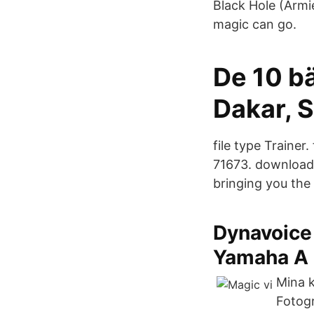
Black Hole (Armi
magic can go.
De 10 bä
Dakar, 
file type Trainer
71673. downloads
bringing you the
Dynavoice 
Yamaha A
Mina k
Fotogr