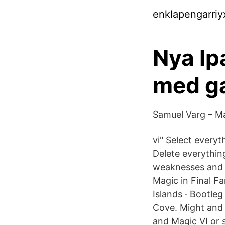
enklapengarri
Nya Ip
med g
Samuel Varg – Ma
vi" Select everyt
Delete everythin
weaknesses and re
Magic in Final Fa
Islands · Bootleg
Cove. Might and
and Magic VI or 