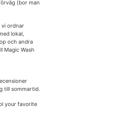
 förväg (bor man
 vi ordnar
med lokal,
llop och andra
ill Magic Wash
recensioner
g till sommartid.
l your favorite