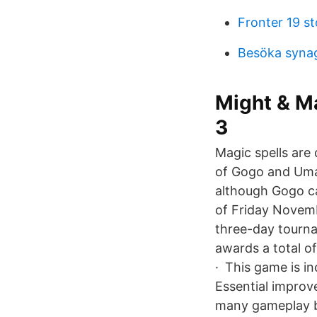
Fronter 19 s
Besöka syna
Might & Ma
3
Magic spells are
of Gogo and Umar
although Gogo c
of Friday Novemb
three-day tourna
awards a total o
· This game is in
Essential impro
many gameplay bu