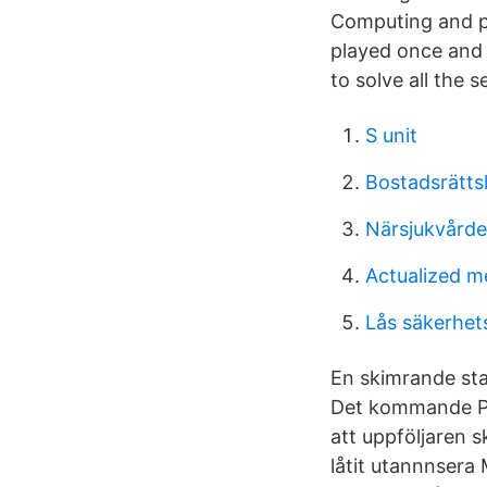
Computing and pu
played once and t
to solve all the s
S unit
Bostadsrättsl
Närsjukvårde
Actualized m
Lås säkerhet
En skimrande sta
Det kommande PC
att uppföljaren s
låtit utannnsera