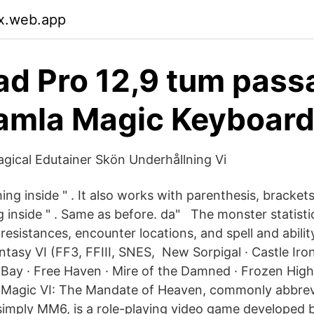
yx.web.app
ad Pro 12,9 tum passa
amla Magic Keyboar
gical Edutainer Skön Underhållning Vi
hing inside " . It also works with parenthesis, bracket
g inside " . Same as before. da" The monster statisti
sistances, encounter locations, and spell and ability 
ntasy VI (FF3, FFIII, SNES, New Sorpigal · Castle Iron
 Bay · Free Haven · Mire of the Damned · Frozen Highl
 Magic VI: The Mandate of Heaven, commonly abbrev
simply MM6, is a role-playing video game developed