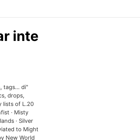
r inte
d
s, tags… di"
cs, drops,
lists of L.20
fist · Misty
ands · Silver
iated to Might
 by New World