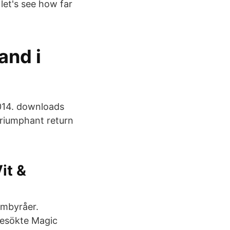
let's see how far
and i
2014. downloads
riumphant return
it &
lambyråer.
besökte Magic