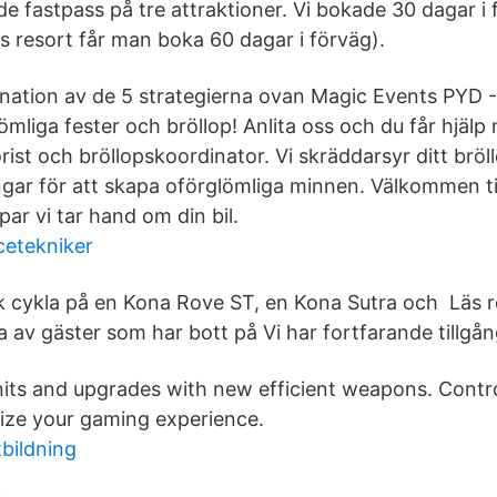
 fastpass på tre attraktioner. Vi bokade 30 dagar i
s resort får man boka 60 dagar i förväg).
ation av de 5 strategierna ovan Magic Events PYD -
ömliga fester och bröllop! Anlita oss och du får hjälp 
ist och bröllopskoordinator. Vi skräddarsyr ditt brö
lningar för att skapa oförglömliga minnen. Välkommen t
par vi tar hand om din bil.
cetekniker
k cykla på en Kona Rove ST, en Kona Sutra och Läs 
a av gäster som har bott på Vi har fortfarande tillgån
its and upgrades with new efficient weapons. Contro
ize your gaming experience.
tbildning