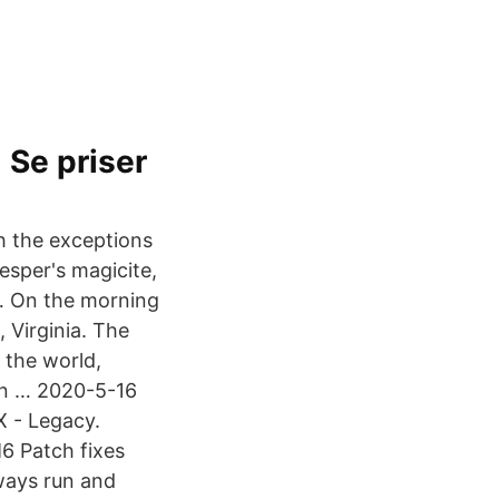
 Se priser
h the exceptions
esper's magicite,
… On the morning
 Virginia. The
 the world,
 on … 2020-5-16
X - Legacy.
6 Patch fixes
ways run and