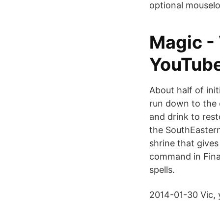
optional mouselo
Magic - 
YouTub
About half of init
run down to the
and drink to res
the SouthEastern
shrine that give
command in Final
spells.
2014-01-30 Vic, 