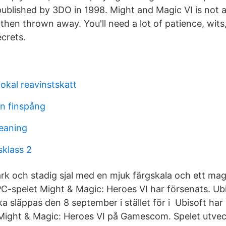
blished by 3DO in 1998. Might and Magic VI is not 
hen thrown away. You'll need a lot of patience, wits,
ecrets.
okal reavinstskatt
n finspång
eaning
sklass 2
rk och stadig sjal med en mjuk färgskala och ett mag
-spelet Might & Magic: Heroes VI har försenats. Ub
ka släppas den 8 september i stället för i Ubisoft har i
 Might & Magic: Heroes VI på Gamescom. Spelet utve