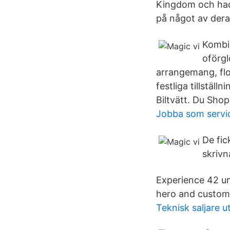
Kingdom och hade
på något av dera
Kombin
oförgl
arrangemang, flor
festliga tillstäl
Biltvätt. Du Shop
Jobba som servi
De fic
skrivn
Experience 42 un
hero and custom
Teknisk saljare u