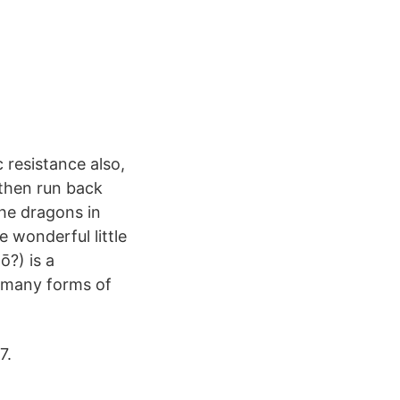
c resistance also,
then run back
he dragons in
 wonderful little
ō?) is a
f many forms of
7.