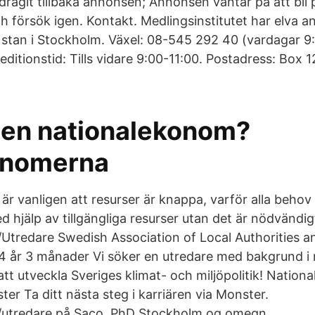
ragit tillbaka annonsen; Annonsen väntar på att bli 
 försök igen. Kontakt. Medlingsinstitutet har elva an
 stan i Stockholm. Växel: 08-545 292 40 (vardagar 9
ditionstid: Tills vidare 9:00-11:00. Postadress: Box 1
 en nationalekonom?
onomerna
r vanligen att resurser är knappa, varför alla behov 
ed hjälp av tillgängliga resurser utan det är nödvändigt
tredare Swedish Association of Local Authorities a
4 år 3 månader Vi söker en utredare med bakgrund i
ll att utveckla Sveriges klimat- och miljöpolitik! Natio
ter Ta ditt nästa steg i karriären via Monster.
utredare på Saco, PhD Stockholm og omegn.