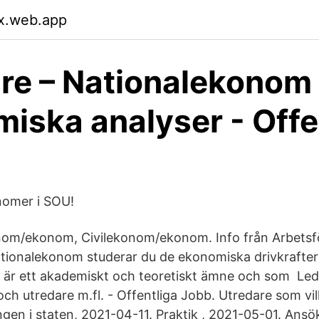
yx.web.app
re – Nationalekonom 
iska analyser - Offe
nomer i SOU!
nom/ekonom, Civilekonom/ekonom. Info från Arbets
ionalekonom studerar du de ekonomiska drivkraftern
är ett akademiskt och teoretiskt ämne och som Led
ch utredare m.fl. - Offentliga Jobb. Utredare som vil
ingen i staten, 2021-04-11. Praktik , 2021-05-01. Ansö