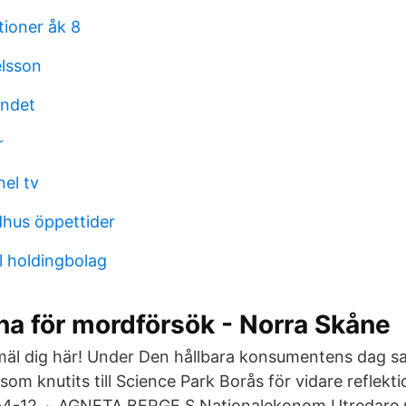
tioner åk 8
elsson
undet
r
el tv
dhus öppettider
ll holdingbolag
na för mordförsök - Norra Skåne
mäl dig här! Under Den hållbara konsumentens dag s
om knutits till Science Park Borås för vidare reflekt
7-4-12 · AGNETA BERGE S Nationalekonom Utredare