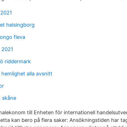
 2021
et helsingborg
ongo fleva
 2021
sö riddermark
 hemlighet alla avsnitt
or
t skåne
nalekonom till Enheten för internationell handelsutv
 Detta kan bero på flera saker: Ansökningstiden har tagi