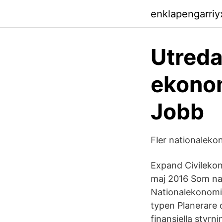
enklapengarri
Utreda
ekonom
Jobb
Fler nationaleko
Expand Civileko
maj 2016 Som nat
Nationalekonomi 
typen Planerare o
finansiella styrn