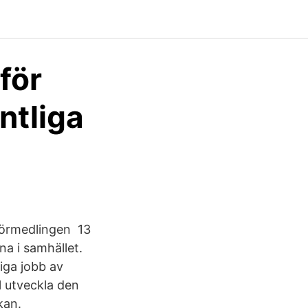
för
ntliga
förmedlingen 13
a i samhället.
iga jobb av
l utveckla den
kan.