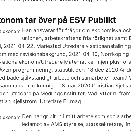
onom tar över på ESV Publikt
Han ansvarar för frågor om ekonomiska oc
unionen, arbetskraftens fria rörlighet samt
id, 2021-04-22, Mariestad Utredare visstidsanställnin
m med revisionsbakgrund, 2021-04-19, Norrköping
ationalekonom/Utredare Matematikerlinjen plus fors
Även programmering, statistik och 18 dec 2020 Är d
med både självständigt arbete och samarbete i team? V
llsammans med kunniga 18 mar 2020 Christian Kjells
h utredare på Medlingsinstitutet. Vad lyfter ni fram 
stian Kjellström Utredare Fil.mag.
Den har gripit in i mitt arbete som socialarb
ledamot av AMS styrelse, statssekretare, in