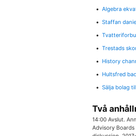
Algebra ekva
Staffan dani
Tvatteriforb
Trestads sko
History chann
Hultsfred ba
Sälja bolag ti
Två anhåll
14:00 Avslut. An
Advisory Boards s
diskussion. 201