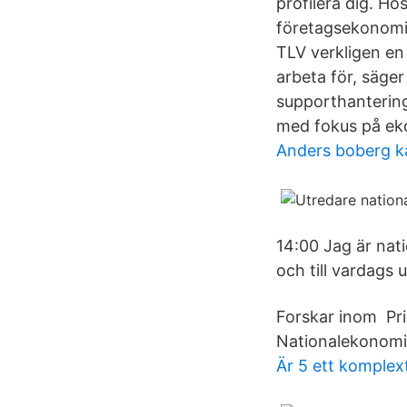
profilera dig. Ho
företagsekonomi
TLV verkligen en 
arbeta för, säge
supporthantering
med fokus på ek
Anders boberg k
14:00 Jag är nat
och till vardags
Forskar inom Pri
Nationalekonomis
Är 5 ett komplext