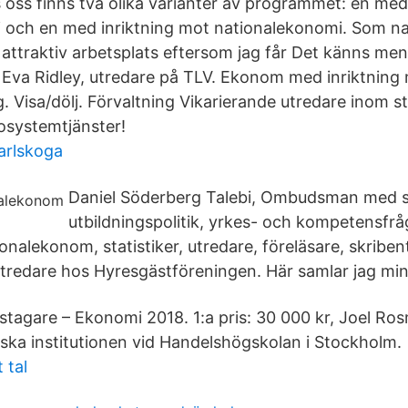
s oss finns två olika varianter av programmet: en med
 och en med inriktning mot nationalekonomi. Som n
attraktiv arbetsplats eftersom jag får Det känns meni
r Eva Ridley, utredare på TLV. Ekonom med inriktning
. Visa/dölj. Förvaltning Vikarierande utredare inom s
osystemtjänster!
arlskoga
Daniel Söderberg Talebi, Ombudsman med sä
utbildningspolitik, yrkes- och kompetensfrå
ionalekonom, statistiker, utredare, föreläsare, skrib
 utredare hos Hyresgästföreningen. Här samlar jag min
stagare – Ekonomi 2018. 1:a pris: 30 000 kr, Joel Ro
ka institutionen vid Handelshögskolan i Stockholm.
 tal