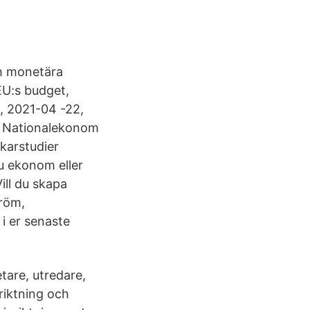
h monetära
 EU:s budget,
g, 2021-04 -22,
 Nationalekonom
karstudier
u ekonom eller
ill du skapa
tröm,
i er senaste
etare, utredare,
riktning och