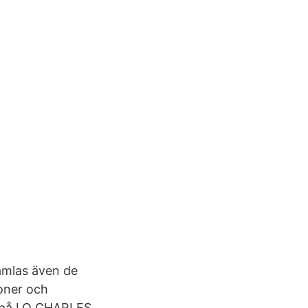
amlas även de
ioner och
 på LO CHARLES