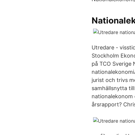
Nationalek
Utredare - visst
Stockholm Ekono
på TCO Sverige N
nationalekonomi
jurist och trivs 
samhällsnytta ti
nationalekonom oc
årsrapport? Chri