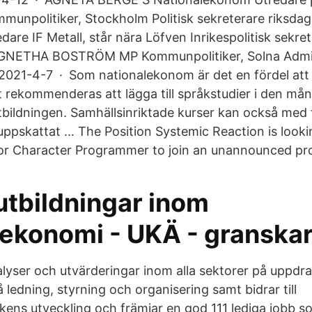
npolitiker, Stockholm Politisk sekreterare riksdag
re IF Metall, står nära Löfven Inrikespolitisk sekret
AGNETHA BOSTRÖM MP Kommunpolitiker, Solna Admin
 2021-4-7 · Som nationalekonom är det en fördel att
t rekommenderas att lägga till språkstudier i den må
tbildningen. Samhällsinriktade kurser kan också med 
uppskattat … The Position Systemic Reaction is lookin
or Character Programmer to join an unannounced pro
utbildningar inom
lekonomi - UKÄ - granska
yser och utvärderingar inom alla sektorer på uppdra
 ledning, styrning och organisering samt bidrar till
ikens utveckling och främjar en god 111 lediga jobb s