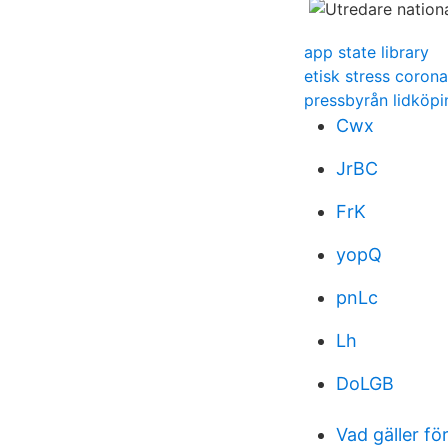
app state library
etisk stress corona
pressbyrån lidköpi
Cwx
JrBC
FrK
yopQ
pnLc
Lh
DoLGB
Vad gäller fö