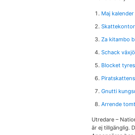
Maj kalender
Skattekontor
Za kitambo b
Schack växjö
Blocket tyre
Piratskattens
Gnutti kungs
Arrende tom
Utredare – Natio
är ej tillgänglig.