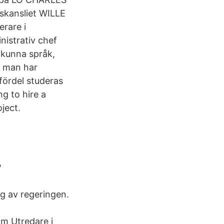
skansliet WILLE
erare i
istrativ chef
 kunna språk,
n man har
fördel studeras
g to hire a
ject.
r
g av regeringen.
om Utredare i