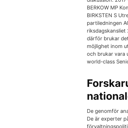
BERKOW MP Kommu
BIRKSTEN S Utreda
partiledningen 
riksdagskansliet
därför brukar de
möjlighet inom u
och brukar vara 
world-class Seni
Forskar
nationa
De genomför anal
De är experter på
förvaltningspolit