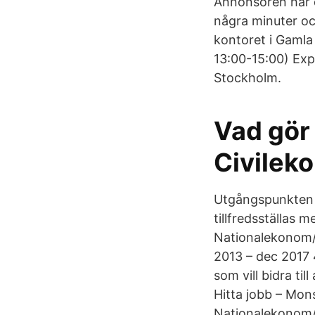
Annonsören har d
några minuter och
kontoret i Gamla
13:00-15:00) Expe
Stockholm.
Vad gör
Civilek
Utgångspunkten ä
tillfredsställas m
Nationalekonom/U
2013 – dec 2017 
som vill bidra ti
Hitta jobb – Mons
Nationalekonom/