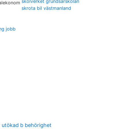
skolverket grundsärskolan
skrota bil västmanland
ng jobb
r utökad b behörighet