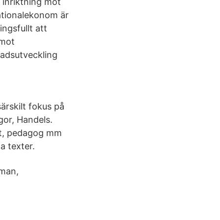
 inriktning mot
ationalekonom är
ngsfullt att
 mot
tadsutveckling
rskilt fokus på
gor, Handels.
ent, pedagog mm
a texter.
sman,