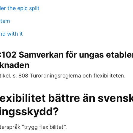
r the epic split
stem
d with it
102 Samverkan för ungas etable
rknaden
ikel. s. 808 Turordningsreglerna och flexibiliteten.
exibilitet bättre än svens
ningsskydd?
erspråk “trygg flexibilitet”.