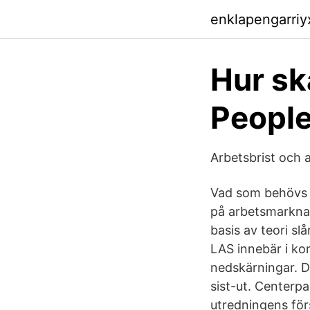
enklapengarri
Hur sk
Peopl
Arbetsbrist och 
Vad som behövs ä
på arbetsmarknad
basis av teori sl
LAS innebär i kor
nedskärningar. D
sist-ut. Centerp
utredningens för