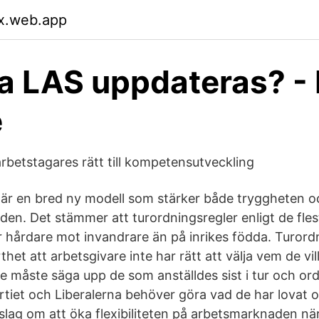
yx.web.app
a LAS uppdateras? -
e
arbetstagares rätt till kompetensutveckling
r en bred ny modell som stärker både tryggheten och
en. Det stämmer att turordningsregler enligt de fles
år hårdare mot invandrare än på inrikes födda. Turord
thet att arbetsgivare inte har rätt att välja vem de vi
e måste säga upp de som anställdes sist i tur och ord
artiet och Liberalerna behöver göra vad de har lovat 
slag om att öka flexibiliteten på arbetsmarknaden nä