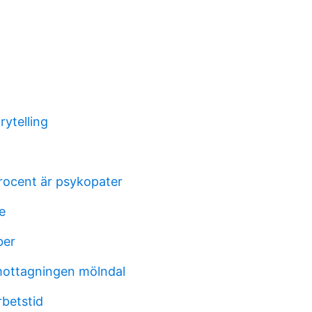
rytelling
ocent är psykopater
e
ber
ottagningen mölndal
rbetstid