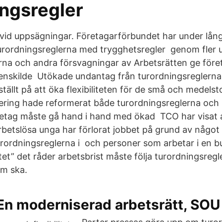
ingsregler
et vid uppsägningar. Företagarförbundet har under lång 
urordningsreglerna med trygghetsregler genom fler 
rna och andra försvagningar av Arbetsrätten ge företa
nskilde Utökade undantag från turordningsreglerna 
nställt på att öka flexibiliteten för de små och medels
ering hade reformerat både turordningsreglerna oc
 företag måste gå hand i hand med ökad TCO har visat 
arbetslösa unga har förlorat jobbet på grund av något
ordningsreglerna i och personer som arbetar i en but
itet” det råder arbetsbrist måste följa turordningsregle
om ska.
 En moderniserad arbetsrätt, SO