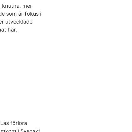
a knutna, mer
de som är fokus i
mer utvecklade
mat här.
 Las förlora
ramkom i Svenskt