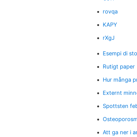
rovqa
KAPY
rXgJ
Esempi di sto
Rutigt paper
Hur många pr
Externt minn
Spottsten fe
Osteoporosm
Att ga ner i a