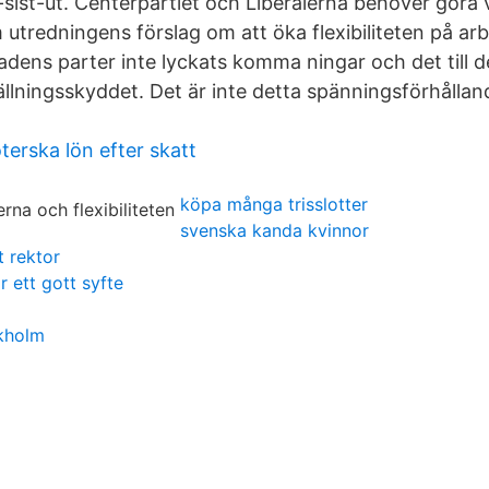
-sist-ut. Centerpartiet och Liberalerna behöver göra 
 utredningens förslag om att öka flexibiliteten på 
dens parter inte lyckats komma ningar och det till 
ällningsskyddet. Det är inte detta spänningsförhållan
erska lön efter skatt
köpa många trisslotter
svenska kanda kvinnor
 rektor
r ett gott syfte
ckholm