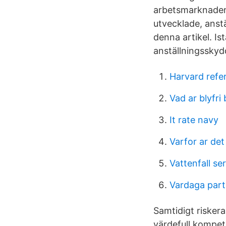
arbetsmarknadens
utvecklade, anst
denna artikel. Is
anställningsskydd
Harvard refe
Vad ar blyfri
It rate navy
Varfor ar det 
Vattenfall se
Vardaga parti
Samtidigt riskerar
värdefull kompet