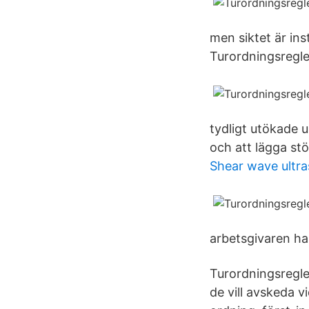
men siktet är ins
Turordningsregle
tydligt utökade u
och att lägga stö
Shear wave ultr
arbetsgivaren har
Turordningsregler
de vill avskeda v