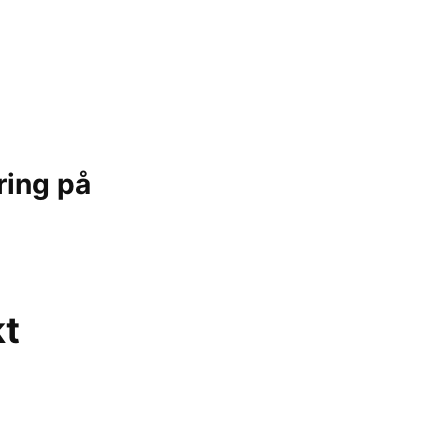
ring på
kt