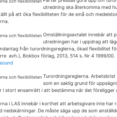
Parter pressas göra upp om turor
utredning ska återkomma med hur
tällt på att öka flexibiliteten för de små och medelsto
rna.
Omställningsavtalet innebär att 
utredningen har i uppdrag att lä
ndantag från turordningsreglerna, ökad flexibilitet f
rre avh.), Bokbox förlag, 2013, 514 s. Nr 4 1999/00.
asound
Turordningsreglerna. Arbetsbrist
som en saklig grund för uppsägn
 i stort ensamrätt i att bestämma när det föreligger 
na i LAS innebär i korthet att arbetsgivare inte har r
id nedskärningar. De måste säga upp de som anställdes