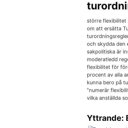
turordn
större flexibilit
om att ersätta T
turordningsregle
och skydda den e
sakpolitiska är i
moderatledd reg
flexibilitet för
procent av alla 
kunna bero på tur
”numerär flexibil
vilka anställda s
Yttrande: