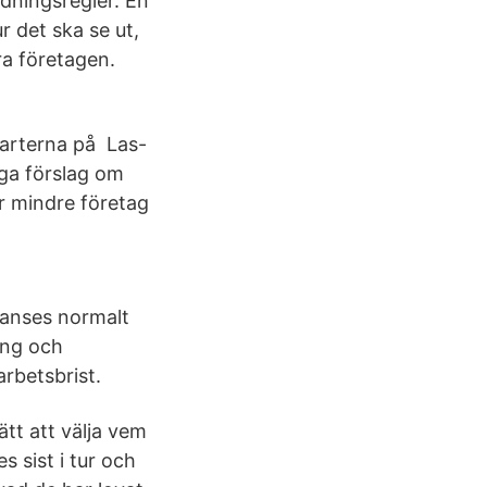
dningsregler. En
 det ska se ut,
ra företagen.
parterna på Las-
gga förslag om
ör mindre företag
 anses normalt
ing och
arbetsbrist.
ätt att välja vem
 sist i tur och