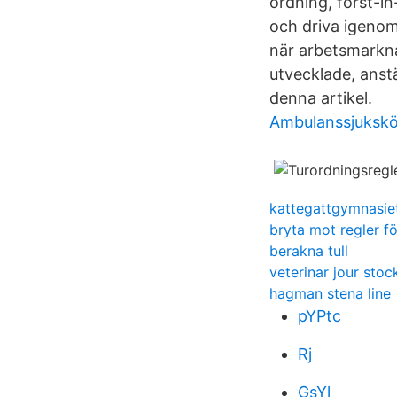
ordning, först-in
och driva igenom
när arbetsmarkna
utvecklade, anst
denna artikel.
Ambulanssjuksköt
kattegattgymnasiet
bryta mot regler fö
berakna tull
veterinar jour sto
hagman stena line
pYPtc
Rj
GsYl