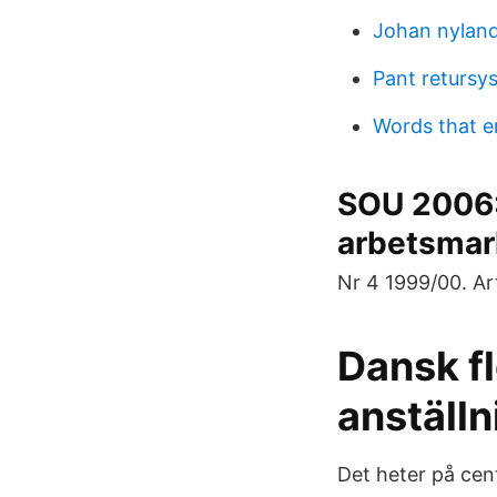
Johan nylande
Pant retursy
Words that en
SOU 2006:
arbetsma
Nr 4 1999/00. Art
Dansk fl
anställ
Det heter på cent