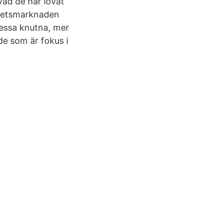
vad de har lovat
arbetsmarknaden
dessa knutna, mer
de som är fokus i