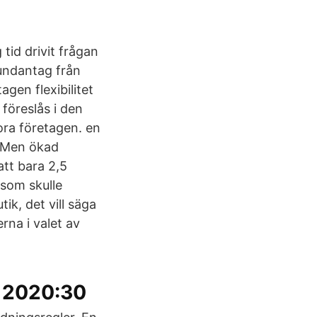
tid drivit frågan
undantag från
gen flexibilitet
föreslås i den
tora företagen. en
h Men ökad
att bara 2,5
 som skulle
ik, det vill säga
rna i valet av
U 2020:30