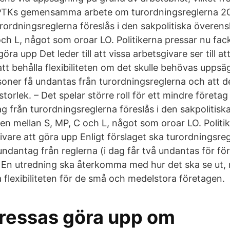
 PTKs gemensamma arbete om turordningsreglerna 20
rordningsreglerna föreslås i den sakpolitiska övere
och L, något som oroar LO. Politikerna pressar nu fac
öra upp Det leder till att vissa arbetsgivare ser till at
 att behålla flexibiliteten om det skulle behövas upps
oner få undantas från turordningsreglerna och att det
storlek. – Det spelar större roll för ett mindre företag
 från turordningsreglerna föreslås i den sakpolitisk
 mellan S, MP, C och L, något som oroar LO. Politik
ivare att göra upp Enligt förslaget ska turordningsre
dantag från reglerna (i dag får två undantas för fö
). En utredning ska återkomma med hur det ska se ut, 
ka flexibiliteten för de små och medelstora företagen.
pressas göra upp om