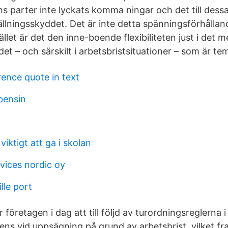
 parter inte lyckats komma ningar och det till dess
ällningsskyddet. Det är inte detta spänningsförhållan
tället är det den inne-boende flexibiliteten just i det 
et – och särskilt i arbetsbristsituationer – som är te
rence quote in text
 bensin
viktigt att ga i skolan
rvices nordic oy
lle port
 företagen i dag att till följd av turordningsreglerna i
ens vid uppsägning på grund av arbetsbrist, vilket f