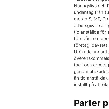
Näringslivs och
undantag från tu
mellan S, MP, C 
arbetsgivare att g
tio anställda för
föreslås fem pers
företag, oavsett 
Utökade undantag
överenskommelsen
fack och arbetsg
genom utökade un
än tio anställda
inställt på att ö
Parter 