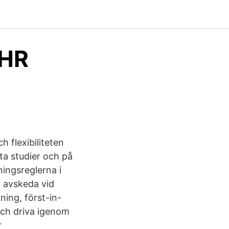
 HR
 flexibiliteten
ta studier och på
ningsreglerna i
ll avskeda vid
ning, först-in-
och driva igenom
r