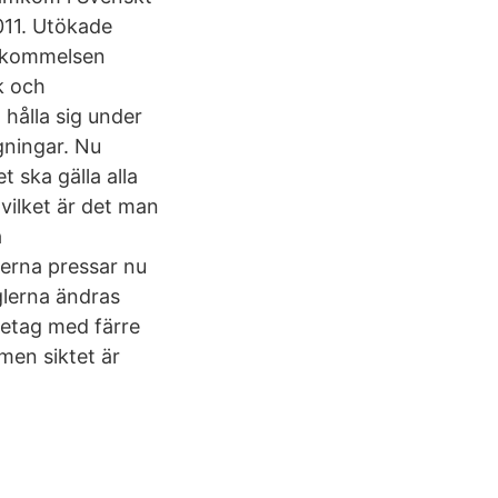
11. Utökade
nskommelsen
k och
t hålla sig under
ägningar. Nu
 ska gälla alla
 vilket är det man
a
erna pressar nu
glerna ändras
retag med färre
men siktet är